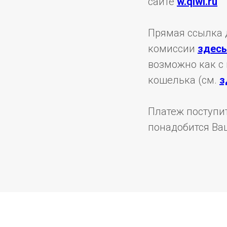
сайте
w.qiwi.ru
Прямая ссылка 
комиссии
здесь
возможно как с 
кошелька (см.
з
Платеж поступит
понадобится Ва